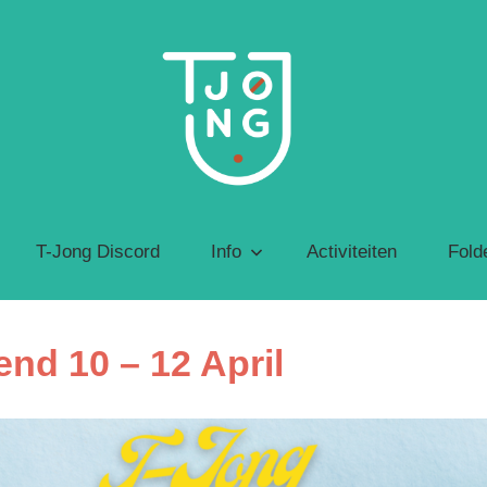
T-
jong
Jeugdbeweging
voor
T-Jong Discord
Info
Activiteiten
Fold
transgender
personen
nd 10 – 12 April