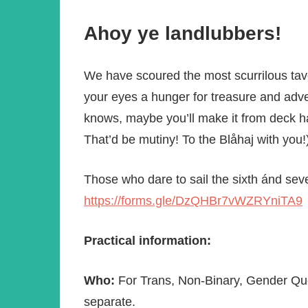
Ahoy ye landlubbers!
We have scoured the most scurrilous tav
your eyes a hunger for treasure and adve
knows, maybe you’ll make it from deck ha
That’d be mutiny! To the Blåhaj with you!
Those who dare to sail the sixth ánd sev
https://forms.gle/DzQHBr7vWZRYniTA9
Practical information:
Who:
For Trans, Non-Binary, Gender Ques
separate.