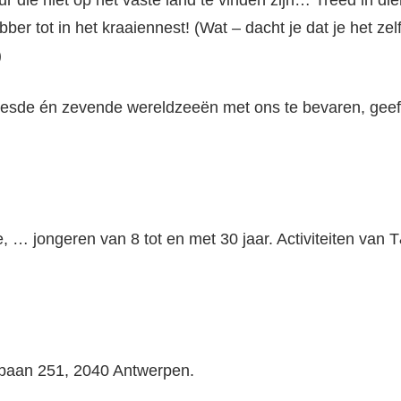
 die niet op het vaste land te vinden zijn… Treed in die
er tot in het kraaiennest! (Wat – dacht je dat je het ze
)
esde én zevende wereldzeeën met ons te bevaren, geeft
… jongeren van 8 tot en met 30 jaar. Activiteiten van T
ebaan 251, 2040 Antwerpen.