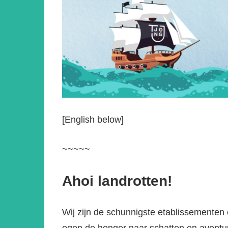
[English below]
~~~~~
Ahoi landrotten!
Wij zijn de schunnigste etablissementen e