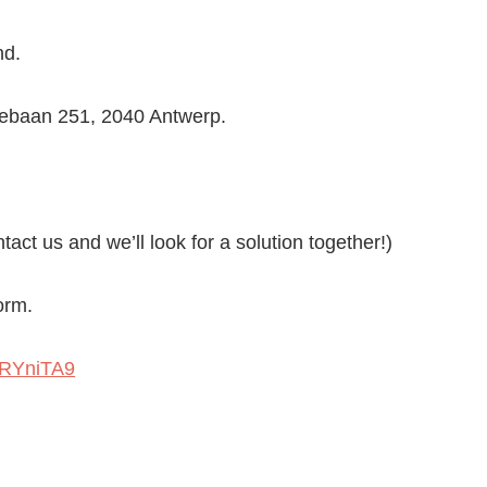
nd.
sebaan 251, 2040 Antwerp.
tact us and we’ll look for a solution together!)
orm.
ZRYniTA9