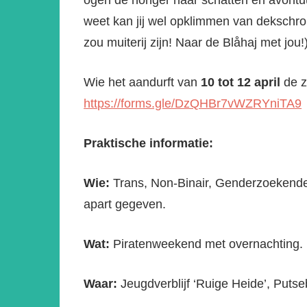
ogen de honger naar schatten en avontuur
weet kan jij wel opklimmen van dekschrobb
zou muiterij zijn! Naar de Blåhaj met jou!
Wie het aandurft van
10 tot 12 april
de z
https://forms.gle/DzQHBr7vWZRYniTA9
Praktische informatie:
Wie:
Trans, Non-Binair, Genderzoekende, 
apart gegeven.
Wat:
Piratenweekend met overnachting.
Waar:
Jeugdverblijf ‘Ruige Heide’, Puts