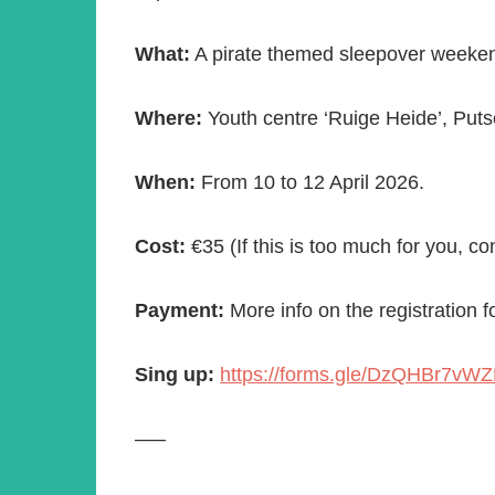
What:
A pirate themed sleepover weeke
Where:
Youth centre ‘Ruige Heide’, Put
When:
From 10 to 12 April 2026.
Cost:
€35 (If this is too much for you, con
Payment:
More info on the registration f
Sing up:
https://forms.gle/DzQHBr7vW
—–