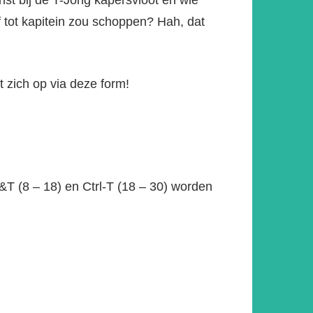
nst bij de T-Jong kapersvloot en wie
lf tot kapitein zou schoppen? Hah, dat
 zich op via deze form!
&T (8 – 18) en Ctrl-T (18 – 30) worden