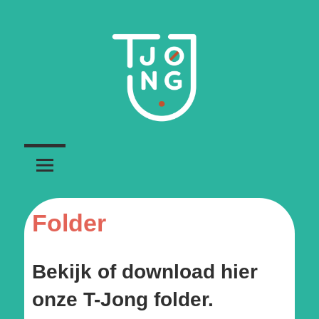
Ga
naar
de
inhoud
Jeugdbeweging
T-
voor
transgender
jong
personen
Folder
Bekijk of download hier
onze T-Jong folder.