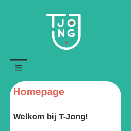
Ga
naar
de
inhoud
Jeugdbeweging
T-
voor
transgender
jong
personen
Homepage
Welkom bij T-Jong!