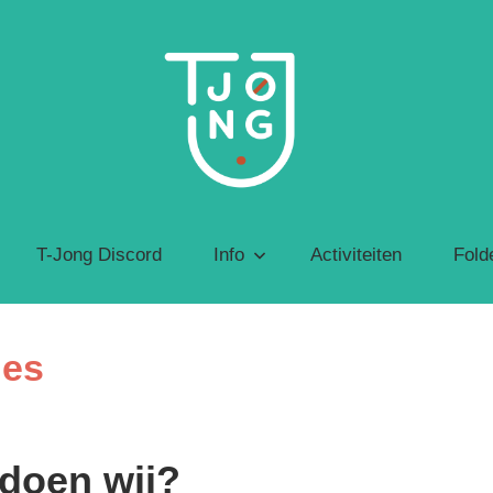
T-
jong
Jeugdbeweging
voor
T-Jong Discord
Info
Activiteiten
Fold
transgender
personen
ges
 doen wij?