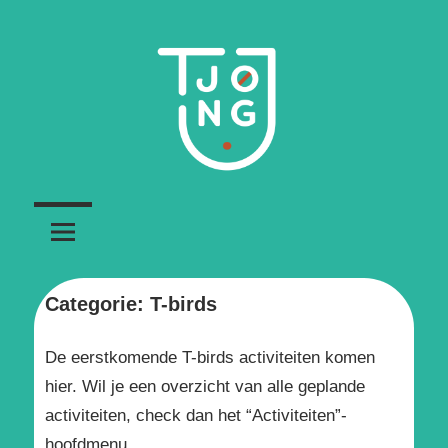
Ga
naar
de
inhoud
Jeugdbeweging
T-
voor
transgender
jong
personen
Categorie:
T-birds
De eerstkomende T-birds activiteiten komen
hier. Wil je een overzicht van alle geplande
activiteiten, check dan het “Activiteiten”-
hoofdmenu.